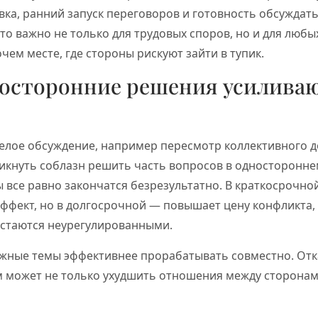
ка, ранний запуск переговоров и готовность обсуждать 
то важно не только для трудовых споров, но и для люб
чем месте, где стороны рискуют зайти в тупик.
носторонние решения усилива
елое обсуждение, например пересмотр коллективного д
кнуть соблазн решить часть вопросов в одностороннем
ы все равно закончатся безрезультатно. В краткосрочно
эффект, но в долгосрочной — повышает цену конфликта,
стаются неурегулированными.
жные темы эффективнее прорабатывать совместно. Отк
 может не только ухудшить отношения между сторонам