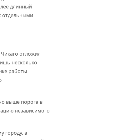
олее длинный
 с отдельными
 Чикаго отложил
лишь несколько
енке работы
ю
но выше порога в
дацию независимого
у городу, а