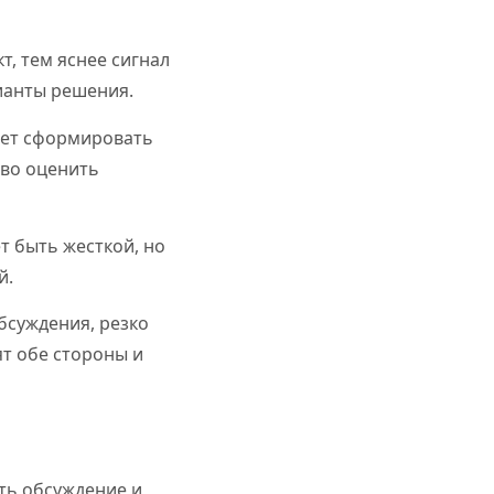
, тем яснее сигнал
ианты решения.
ет сформировать
зво оценить
 быть жесткой, но
й.
бсуждения, резко
т обе стороны и
ить обсуждение и