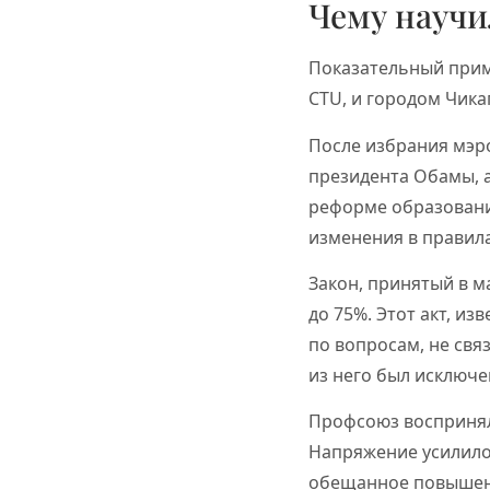
Чему научи
Показательный приме
CTU, и городом Чика
После избрания мэро
президента Обамы, 
реформе образовани
изменения в правил
Закон, принятый в м
до 75%. Этот акт, и
по вопросам, не свя
из него был исключе
Профсоюз воспринял
Напряжение усилило
обещанное повышени