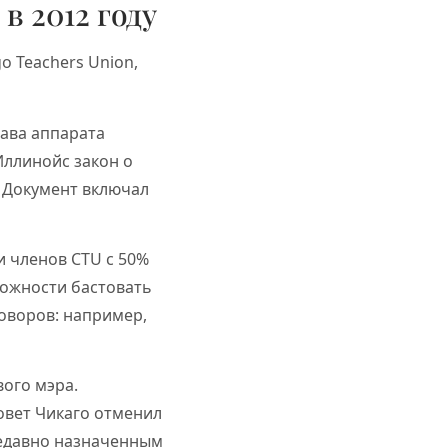
в 2012 году
o Teachers Union,
лава аппарата
Иллинойс закон о
 Документ включал
и членов CTU с 50%
можности бастовать
говоров: например,
ого мэра.
овет Чикаго отменил
едавно назначенным