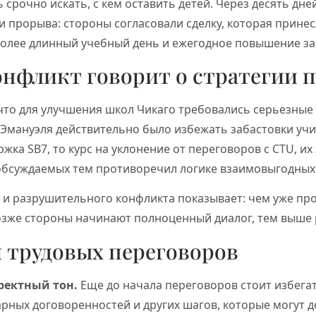
срочно искать, с кем оставить детей. Через десять дн
ли прорыва: стороны согласовали сделку, которая прине
более длинный учебный день и ежегодное повышение за
онфликт говорит о стратегии 
что для улучшения школ Чикаго требовались серьезные
 Эмануэля действительно было избежать забастовки учи
жка SB7, то курс на уклонение от переговоров с CTU, их
обсуждаемых тем противоречил логике взаимовыгодных
 и разрушительного конфликта показывает: чем уже пр
озже стороны начинают полноценный диалог, тем выше 
й трудовых переговоров
ректный тон.
Еще до начала переговоров стоит избега
арных договоренностей и других шагов, которые могут 