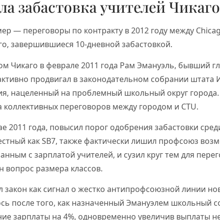
ла забастовка учителей Чикаго 
р — переговоры по контракту в 2012 году между Chicag
го, завершившиеся 10-дневной забастовкой.
м Чикаго в феврале 2011 года Рам Эмануэль, бывший г
активно продвигал в законодательном собрании штата 
я, нацеленный на проблемный школьный округ города.
а коллективных переговоров между городом и CTU.
ае 2011 года, повысил порог одобрения забастовки сред
звестный как SB7, также фактически лишил профсоюз воз
занным с зарплатой учителей, и сузил круг тем для пере
н вопрос размера классов.
 закон как сигнал о жестко антипрофсоюзной линии нов
сь после того, как назначенный Эмануэлем школьный с
е зарплаты на 4%, одновременно увеличив выплаты н