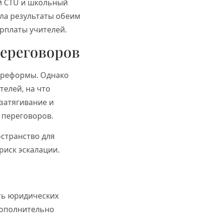
ей CTU и школьный
сла результаты обеим
рплаты учителей.
переговоров
 реформы. Однако
телей, на что
 затягивание и
 переговоров.
остранство для
риск эскалации.
ть юридических
дополнительно