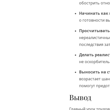
обострить отн
Начинать как
о готовности в
Просчитывать
нереалистичные
последствия за
Делать реалис
не оскорбитель
Выносить на с
возрастает шан
помогут предот
Вывод
Главный урок трудов