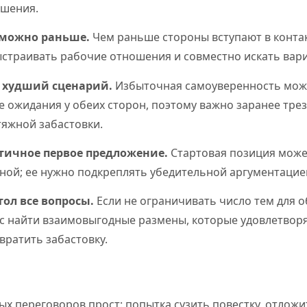
ошения.
 можно раньше.
Чем раньше стороны вступают в контакт
ыстраивать рабочие отношения и совместно искать вар
 худший сценарий.
Избыточная самоуверенность мож
 ожидания у обеих сторон, поэтому важно заранее тре
тяжной забастовки.
тичное первое предложение.
Стартовая позиция может
ной; ее нужно подкреплять убедительной аргументацие
тол все вопросы.
Если не ограничивать число тем для о
с найти взаимовыгодные размены, которые удовлетворя
вратить забастовку.
ых переговоров прост: попытка сузить повестку, отлож