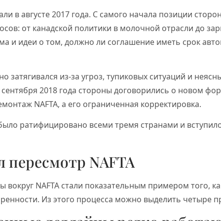
ли в августе 2017 года. С самого начала позиции сторо
осов: от канадской политики в молочной отрасли до за
а и идеи о том, должно ли соглашение иметь срок авт
о затягивался из-за угроз, тупиковых ситуаций и неясн
 сентября 2018 года стороны договорились о новом фо
демонтаж NAFTA, а его ограниченная корректировка.
ыло ратифицировано всеми тремя странами и вступило 
л пересмотр NAFTA
ы вокруг NAFTA стали показательным примером того, ка
ренности. Из этого процесса можно выделить четыре п