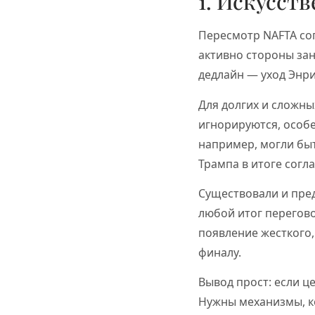
1. Искусст
Пересмотр NAFTA со
активно стороны зан
дедлайн — уход Энри
Для долгих и сложны
игнорируются, особе
например, могли быт
Трампа в итоге согла
Существовали и пред
любой итог перегово
появление жесткого,
финалу.
Вывод прост: если ц
Нужны механизмы, к