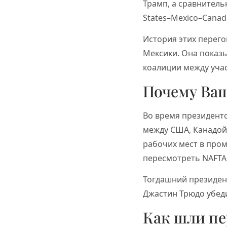
Трамп, а сравнител
States–Mexico–Canad
История этих перего
Мексики. Она показы
коалиции между уча
Почему Ва
Во время президент
между США, Канадой
рабочих мест в пром
пересмотреть NAFTA,
Тогдашний президен
Джастин Трюдо убед
Как шли пе