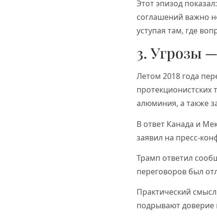
Этот эпизод показал:
соглашений важно не
уступая там, где во
3. Угрозы 
Летом 2018 года пер
протекционистских 
алюминия, а также з
В ответ Канада и Ме
заявил на пресс-кон
Трамп ответил сообщ
переговоров был от
Практический смысл 
подрывают доверие 