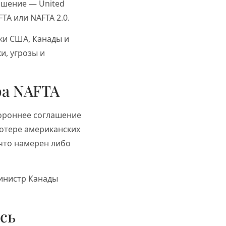
ашение — United
TA или NAFTA 2.0.
ки США, Канады и
и, угрозы и
ра NAFTA
тороннее соглашение
потере американских
 что намерен либо
инистр Канады
сь