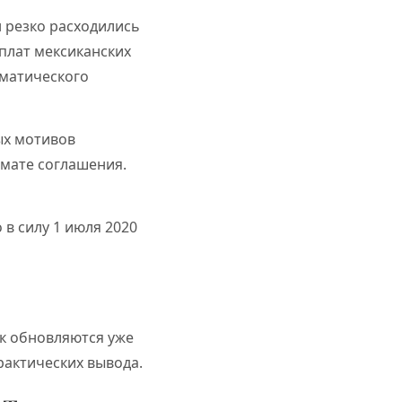
н резко расходились
рплат мексиканских
оматического
ых мотивов
рмате соглашения.
в силу 1 июля 2020
к обновляются уже
рактических вывода.