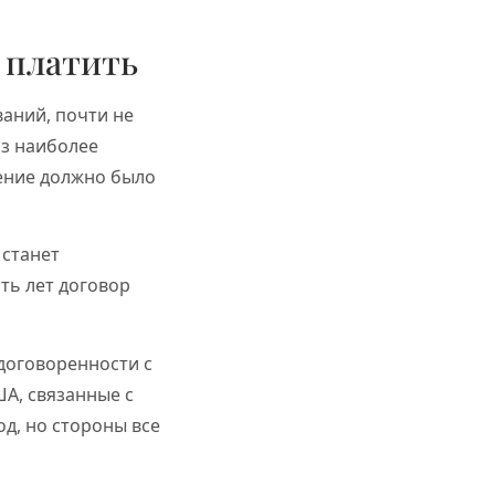
 платить
аний, почти не
из наиболее
шение должно было
 станет
ть лет договор
 договоренности с
А, связанные с
од, но стороны все