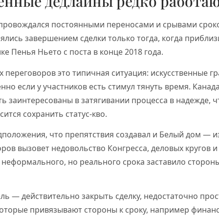
венные дедлайны редко работа
провождался постоянными переносами и срывами срок
ялись завершением сделки только тогда, когда прибли
ке Пенья Ньето с поста в конце 2018 года.
х переговоров это типичная ситуация: искусственные г
нно если у участников есть стимул тянуть время. Канада
ь заинтересованы в затягивании процесса в надежде, 
сится сохранить статус-кво.
положения, что препятствия создавал и Белый дом — из
ров вызовет недовольство Конгресса, деловых кругов 
 неформального, но реального срока заставило сторон
ель — действительно закрыть сделку, недостаточно прост
оторые привязывают стороны к сроку, например финан