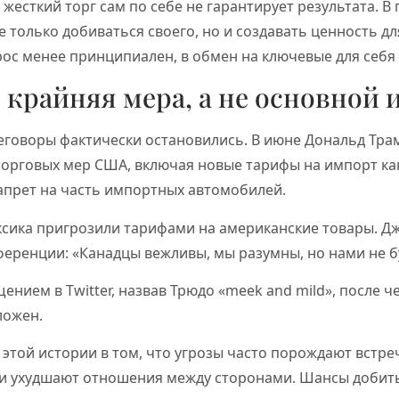
 жесткий торг сам по себе не гарантирует результата. В
 только добиваться своего, но и создавать ценность дл
прос менее принципиален, в обмен на ключевые для себя
— крайняя мера, а не основной
еговоры фактически остановились. В июне Дональд Тра
торговых мер США, включая новые тарифы на импорт ка
апрет на часть импортных автомобилей.
ксика пригрозили тарифами на американские товары. Д
ференции: «Канадцы вежливы, мы разумны, но нами не б
ением в Twitter, назвав Трюдо «meek and mild», после 
ложен.
этой истории в том, что угрозы часто порождают встре
и ухудшают отношения между сторонами. Шансы добит