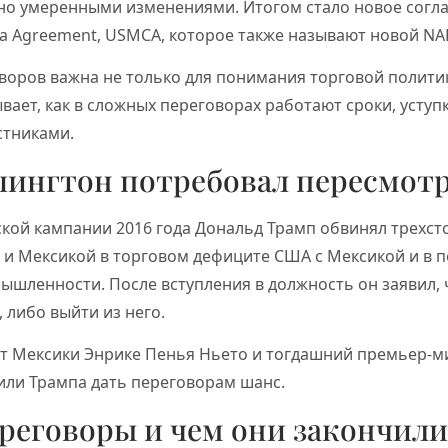
ьно умеренными изменениями. Итогом стало новое согл
a Agreement, USMCA, которое также называют новой NAF
воров важна не только для понимания торговой полити
вает, как в сложных переговорах работают сроки, уступк
стниками.
шингтон потребовал пересмот
ской кампании 2016 года Дональд Трамп обвинял трехс
 и Мексикой в торговом дефиците США с Мексикой и в 
ышленности. После вступления в должность он заявил,
 либо выйти из него.
т Мексики Энрике Пенья Ньето и тогдашний премьер-м
или Трампа дать переговорам шанс.
реговоры и чем они закончили