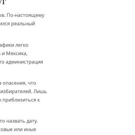
ют
ов. По-настоящему
зился реальный
рафики легко
 и Мексика,
что администрация
 опасения, что
и избирателей. Лишь
ы приблизиться к
о назвать дату.
совые или иные