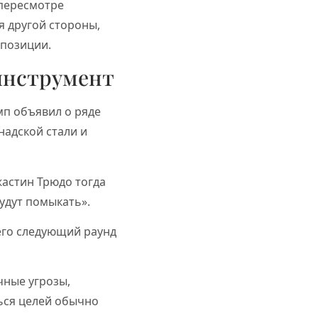
 пересмотре
я другой стороны,
 позиции.
 инструмент
мп объявил о ряде
надской стали и
жастин Трюдо тогда
удут помыкать».
чего следующий раунд
чные угрозы,
ься целей обычно