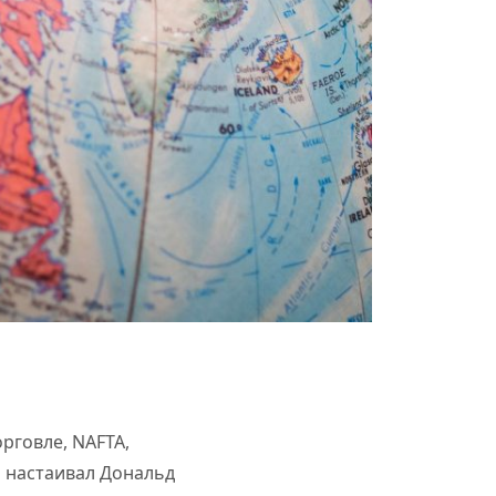
рговле, NAFTA,
й настаивал Дональд