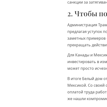
санкции за затягива
2. Чтобы п
Администрация Трам
предлагая уступок п
заметных примеров 
прекращать действие
Для Канады и Мексик
инвестировать в изм
может просто исчезн
В итоге Белый дом о
Мексикой. Со своей
оплатой труда работ
же нашли компромис