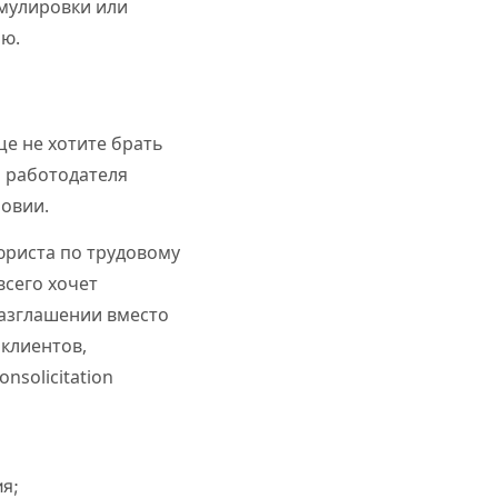
мулировки или
лю.
е не хотите брать
ь работодателя
ловии.
юриста по трудовому
всего хочет
разглашении вместо
 клиентов,
solicitation
я;