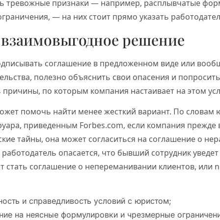
сть тревожные признаки — например, расплывчатые фор
граничения, — на них стоит прямо указать работодате
 взаимовыгодное решение
подписывать соглашение в предложенном виде или вообщ
тельства, полезно объяснить свои опасения и попросит
 причины, по которым компания настаивает на этом ус
ожет помочь найти менее жесткий вариант. По словам 
уара, приведенным Forbes.com, если компания прежде 
кие тайны, она может согласиться на соглашение о не
 работодатель опасается, что бывший сотрудник уведет
 стать соглашение о непереманивании клиентов, или non
ность и справедливость условий с юристом;
ние на неясные формулировки и чрезмерные ограничени