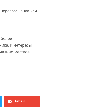
 неразглашении или
 более
ника, и интересы
циально жесткое
Email