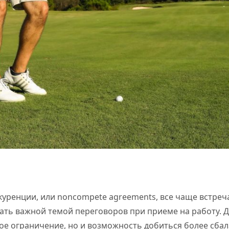
уренции, или noncompete agreements, все чаще встреч
тать важной темой переговоров при приеме на работу. Д
ое ограничение, но и возможность добиться более сба