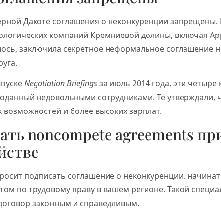
ерной Дакоте соглашения о неконкуренции запрещены.
ологических компаний Кремниевой долины, включая Apple
алось, заключила секретное неформальное соглашение 
руга.
ыпуске
Negotiation Briefings
за июль 2014 года, эти четыре
поданный недовольными сотрудниками. Те утверждали, чт
 возможностей и более высоких зарплат.
ать noncompete agreements пр
йстве
росит подписать соглашение о неконкуренции, начинать
том по трудовому праву в вашем регионе. Такой специ
 договор законным и справедливым.