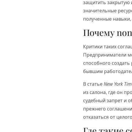
защитить закрытую 
значительные ресурс
полученные навыки, 
Почему non
Критики таких согла
Предприниматели мог
способного создать 
бывшим работодате
В статье
New York Tim
из салона, где он п
судебный запрет и о
прежнего соглашени
отказаться от целог
Где такие 