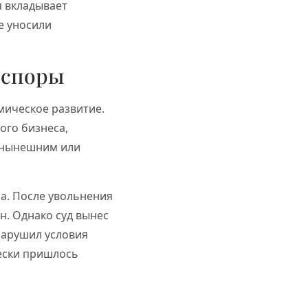
я вкладывает
е уносили
 споры
мическое развитие.
ого бизнеса,
д нынешним или
а. После увольнения
н. Однако суд вынес
 нарушил условия
ески пришлось