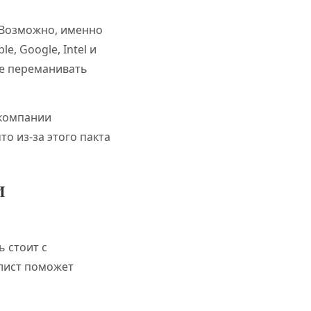
 Возможно, именно
, Google, Intel и
не переманивать
 компании
о из-за этого пакта
и
 стоит с
алист поможет