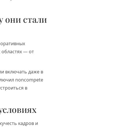
у они стали
поративных
 областях — от
ли включать даже в
включил noncompete
устроиться в
 условиях
кучесть кадров и