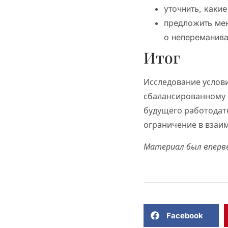
уточнить, каки
предложить мен
о непереманива
Итог
Исследование услови
сбалансированному к
будущего работодат
ограничение в взаи
Материал был впервы
Facebook