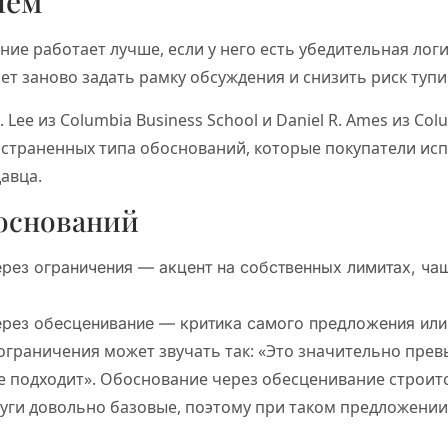
ием
ие работает лучше, если у него есть убедительная лог
т заново задать рамку обсуждения и снизить риск тупи
. Lee из Columbia Business School и Daniel R. Ames из Col
страненных типа обоснований, которые покупатели исп
авца.
боснований
рез ограничения — акцент на собственных лимитах, ча
рез обесценивание — критика самого предложения или 
ограничения может звучать так: «Это значительно пре
е подходит». Обоснование через обесценивание строитс
уги довольно базовые, поэтому при таком предложении