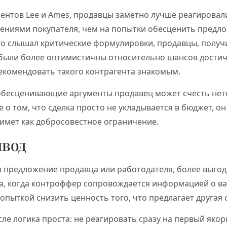
ентов Lee и Ames, продавцы заметно лучше реагировал
чениями покупателя, чем на попытки обесценить предл
кто слышал критические формулировки, продавцы, полу
 были более оптимистичны относительно шансов достич
екомендовать такого контрагента знакомым.
 обесценивающие аргументы продавец может счесть не
е о том, что сделка просто не укладывается в бюджет, о
имет как добросовестное ограничение.
ывод
а предложение продавца или работодателя, более выгод
а, когда контроффер сопровождается информацией о в
попыткой снизить ценность того, что предлагает другая 
ле логика проста: не реагировать сразу на первый якор