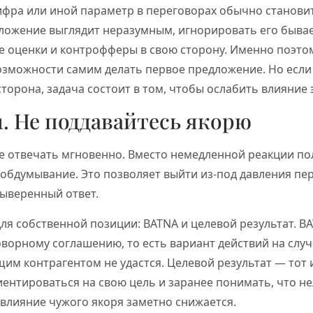
ифра или иной параметр в переговорах обычно станови
ложение выглядит неразумным, игнорировать его бывае
 оценки и контрофферы в свою сторону. Именно поэт
возможности самим делать первое предложение. Но если
сторона, задача состоит в том, чтобы ослабить влияние 
1. Не поддавайтесь якорю
 отвечать мгновенно. Вместо немедленной реакции пол
 обдумывание. Это позволяет выйти из-под давления пе
выверенный ответ.
ля собственной позиции: BATNA и целевой результат. B
ворному соглашению, то есть вариант действий на случ
щим контрагентом не удастся. Целевой результат — тот 
иентироваться на свою цель и заранее понимать, что н
 влияние чужого якоря заметно снижается.