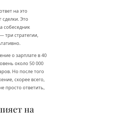
ответ на это
 сделки. Это
да собеседник
— три стратегии,
ьтативно.
ние о зарплате в 40
овень около 50 000
аров. Но после того
ение, скорее всего,
не просто ответить,
лияет на