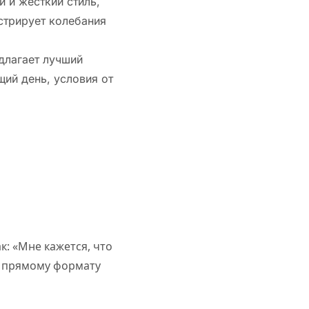
 и жесткий стиль,
стрирует колебания
длагает лучший
ий день, условия от
к: «Мне кажется, что
ее прямому формату