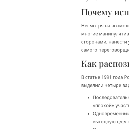
Почему исп
Несмотря на возможн
многие манипулятив
сторонами, нанести 
самого переговорщи
Как распозн
В статье 1991 года Р
выделили четыре вар
Последовательн
«плохой» участ
Одновременный 
выгодную сделк