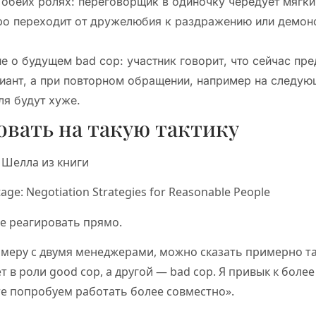
 обеих ролях: переговорщик в одиночку чередует мягкий
о переходит от дружелюбия к раздражению или демон
 о будущем bad cop: участник говорит, что сейчас пре
ант, а при повторном обращении, например на следующ
ля будут хуже.
овать на такую тактику
а Шелла из книги
age: Negotiation Strategies for Reasonable People
ше реагировать прямо.
имеру с двумя менеджерами, можно сказать примерно та
ет в роли good cop, а другой — bad cop. Я привык к бол
е попробуем работать более совместно».