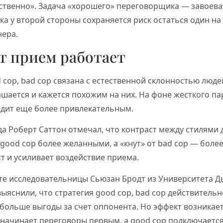
ственно». Задача «хорошего» переговорщика — завоева
ока у второй стороны сохраняется риск остаться один на
ера.
т прием работает
cop, bad cop связана с естественной склонностью люд
лашается и кажется похожим на них. На фоне жесткого п
дит еще более привлекательным.
 Роберт Саттон отмечал, что контраст между стилями 
 good cop более желанными, а «кнут» от bad cop — боле
т и усиливает воздействие приема.
те исследовательницы Сьюзан Бродт из Университета Д
выяснили, что стратегия good cop, bad cop действитель
больше выгоды за счет оппонента. Но эффект возникает
p начинает переговоры первым, а good cop подключается