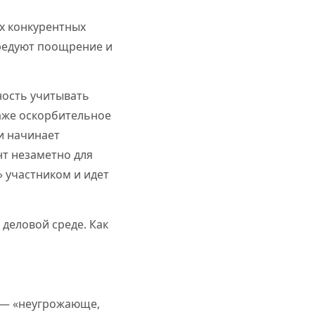
их конкурентных
чередуют поощрение и
ность учитывать
даже оскорбительное
и начинает
т незаметно для
» участником и идет
 деловой среде. Как
й — «неугрожающе,