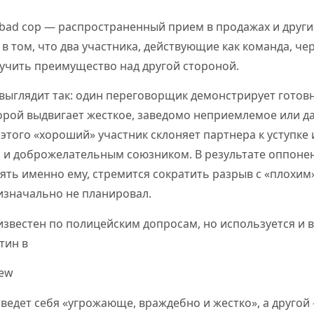
 bad cop — распространенный прием в продажах и друг
ь в том, что два участника, действующие как команда, 
лучить преимущество над другой стороной.
выглядит так: один переговорщик демонстрирует готов
торой выдвигает жесткое, заведомо неприемлемое или 
этого «хороший» участник склоняет партнера к уступке 
 и доброжелательным союзником. В результате оппонен
ять именно ему, стремится сократить разрыв с «плохим
 изначально не планировал.
звестен по полицейским допросам, но используется и в
тин в
iew
в ведет себя «угрожающе, враждебно и жестко», а друго