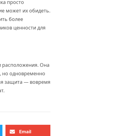
ика просто
ие может их обидеть.
ить более
иков ценности для
 и расположения. Она
, но одновременно
ная защита — вовремя
т.
Email