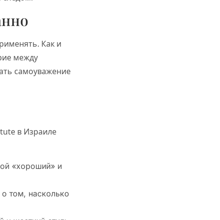
анно
рименять. Как и
рие между
вать самоуважение
itute в Израиле
рой «хороший» и
 о том, насколько