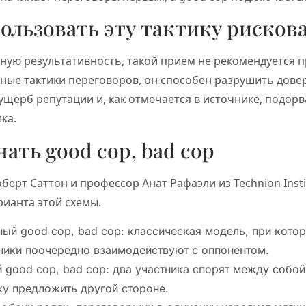
ользовать эту тактику рисков
ую результативность, такой прием не рекомендуется п
ные тактики переговоров, он способен разрушить дове
ущерб репутации и, как отмечается в источнике, подор
ка.
ать good cop, bad cop
оберт Саттон и профессор Анат Рафаэли из Technion Inst
ианта этой схемы.
ый good cop, bad cop: классическая модель, при кото
ники поочередно взаимодействуют с оппонентом.
good cop, bad cop: два участника спорят между собой
у предложить другой стороне.