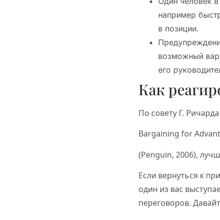
Один человек в
например быстр
в позиции.
Предупреждение
возможный вари
его руководите
Как реагир
По совету Г. Ричард
Bargaining for Advant
(Penguin, 2006), луч
Если вернуться к пр
один из вас выступа
переговоров. Давайт