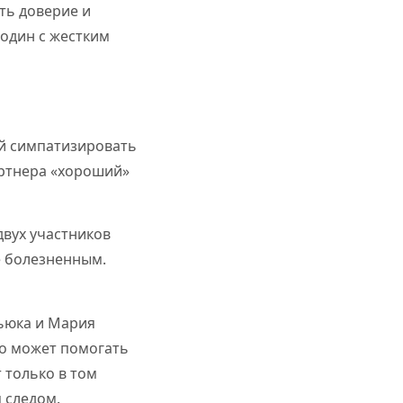
ть доверие и
 один с жестким
ей симпатизировать
артнера «хороший»
двух участников
е болезненным.
ьюка и Мария
но может помогать
 только в том
 следом.