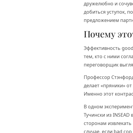
дружелюбно и сочув
добиться уступок, п
предложением партн
Почему это
Эффективность good 
тем, кто с ними сог
переговорщик выгля
Профессор Стэнфорда
делает «пряники» от
Именно этот контрас
В одном эксперимен
Тучински из INSEAD 
сторонам извлекать 
случае, если bad co