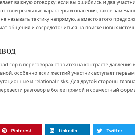
елает важную оговорку: если вы ошиблись и два участн
т свои реальные характеры и опасения, такое замечан
не называть тактику напрямую, а вместо этого предлож
ат общения и сосредоточиться на поиске новых источн
ывод
 bad cop в переговорах строится на контрасте давления
вной, особенно если жесткий участник вступает первым
утационные и relational risks. Для другой стороны глав
перевести разговор в более прямой и совместный форма
Pinterest
LinkedIn
Twitter