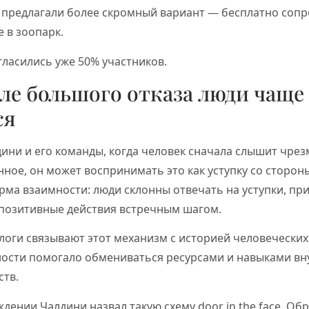
у предлагали более скромный вариант — бесплатно сопр
е в зоопарк.
гласились уже 50% участников.
ле большого отказа люди чаще
ся
ини и его команды, когда человек сначала слышит чрез
нное, он может воспринимать это как уступку со сторон
рма взаимности: люди склонны отвечать на уступки, пр
 позитивные действия встречным шагом.
логи связывают этот механизм с историей человеческих
ности помогало обмениваться ресурсами и навыками вн
ств.
дении Чалдини назвал такую схему door in the face. Обр