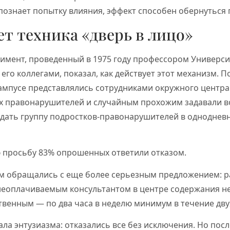
познает попытку влияния, эффект способен обернуться
ет техника «дверь в лицо»
римент, проведенный в 1975 году профессором Универси
его коллегами, показал, как действует этот механизм.
кампусе представлялись сотрудниками окружного центр
 правонарушителей и случайным прохожим задавали во
дать группу подростков-правонарушителей в однодневн
 просьбу 83% опрошенных ответили отказом.
ям обращались с еще более серьезным предложением: 
неоплачиваемым консультантом в центре содержания н
венным — по два часа в неделю минимум в течение двух
ала энтузиазма: отказались все без исключения. Но посл