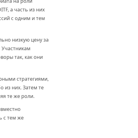
риата на роли
TF, а часть из них
ссий с одним и тем
льно низкую цену за
. Участникам
воры так, как они
рными стратегиями,
о из них. Затем те
я те же роли.
овместно
 с тем же