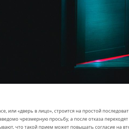
face, или «дверь в лицо», строится на простой последова
аведомо чрезмерную просьбу, а после отказа переходят
вают, что такой прием может повышать согласие на вт