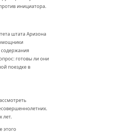
 против инициатора.
тета штата Аризона
 Помощники
а содержания
прос: готовы ли они
ой поездке в
рассмотреть
есовершеннолетних.
 лет.
е этого