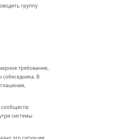
оводить группу
мерное требование,
ы собеседника. В
иглашения,
 сообществ:
утри системы
азно это ситуация,