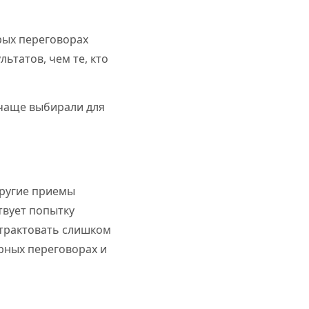
рых переговорах
ьтатов, чем те, кто
 чаще выбирали для
 другие приемы
твует попытку
 трактовать слишком
рных переговорах и