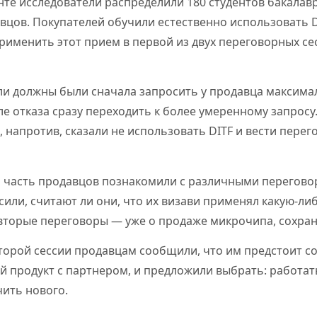
те исследователи распределили 180 студентов бакалав
вцов. Покупателей обучили естественно использовать DI
рименить этот прием в первой из двух переговорных се
ли должны были сначала запросить у продавца максима
сле отказа сразу переходить к более умеренному запросу
 напротив, сказали не использовать DITF и вести перего
и часть продавцов познакомили с различными перегово
сили, считают ли они, что их визави применял какую-либ
вторые переговоры — уже о продаже микрочипа, сохраня
торой сессии продавцам сообщили, что им предстоит с
 продукт с партнером, и предложили выбрать: работать
ить нового.