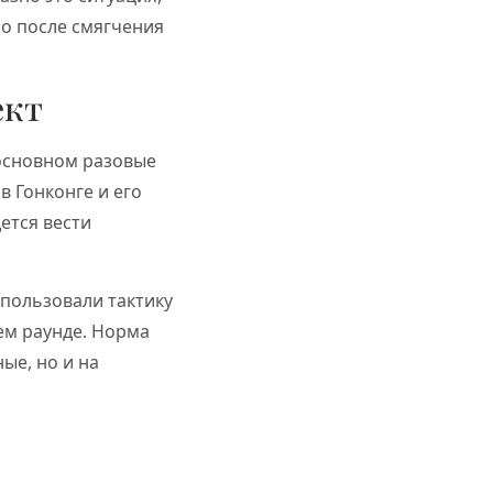
но после смягчения
ект
 основном разовые
в Гонконге и его
ется вести
спользовали тактику
ем раунде. Норма
ые, но и на