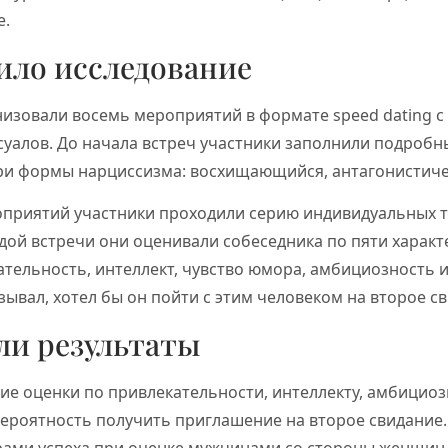
е.
ило исследование
изовали восемь мероприятий в формате speed dating с
суалов. До начала встреч участники заполнили подробн
ри формы нарциссизма: восхищающийся, антагонистиче
оприятий участники проходили серию индивидуальных 
дой встречи они оценивали собеседника по пяти характ
тельность, интеллект, чувство юмора, амбициозность и
зывал, хотел бы он пойти с этим человеком на второе с
ли результаты
ие оценки по привлекательности, интеллекту, амбициоз
ероятность получить приглашение на второе свидание
ами успеха при оценке мужчинами со стороны женщин 