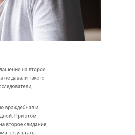
лашение на второе
а не давали такого
сследователи,
но враждебная и
дной. При этом
а второе свидание,
зма результаты