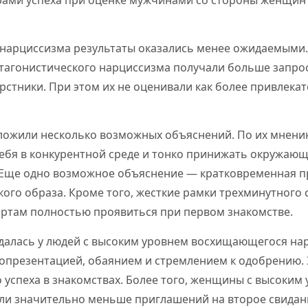
 нарциссизма результаты оказались менее ожидаемыми.
тагонистического нарциссизма получали больше запрос
ерстники. При этом их не оценивали как более привлека
ложили несколько возможных объяснений. По их мнению
ебя в конкурентной среде и тонко принижать окружающ
 Еще одно возможное объяснение — кратковременная п
кого образа. Кроме того, жесткие рамки трехминутного 
ертам полностью проявиться при первом знакомстве.
далась у людей с высоким уровнем восхищающегося на
мопрезентацией, обаянием и стремлением к одобрению. 
успеха в знакомствах. Более того, женщины с высоким 
ли значительно меньше приглашений на второе свидани