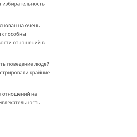
я избирательность
снован на очень
ы способны
вости отношений в
ать поведение людей
онстрировали крайние
е отношений на
ривлекательность