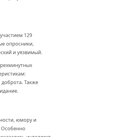
 участием 129
ые опросники,
ский и уязвимый.
трехминутных
еристикам:
 доброта. Также
видание.
ности, юмору и
. Особенно
оказались интеллект