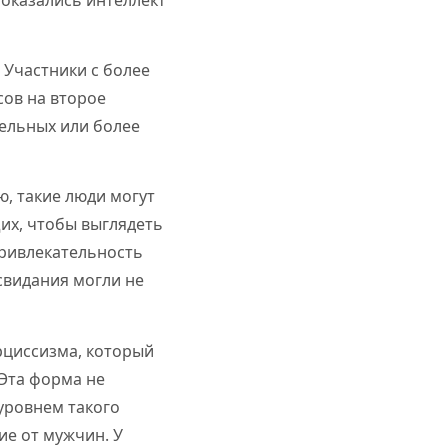
 Участники с более
ов на второе
тельных или более
, такие люди могут
их, чтобы выглядеть
ривлекательность
свидания могли не
рциссизма, который
Эта форма не
уровнем такого
е от мужчин. У