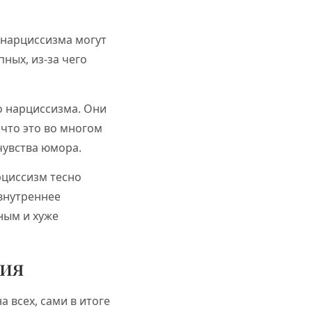
 нарциссизма могут
ных, из-за чего
о нарциссизма. Они
что это во многом
чувства юмора.
рциссизм тесно
внутреннее
ным и хуже
ния
 всех, сами в итоге