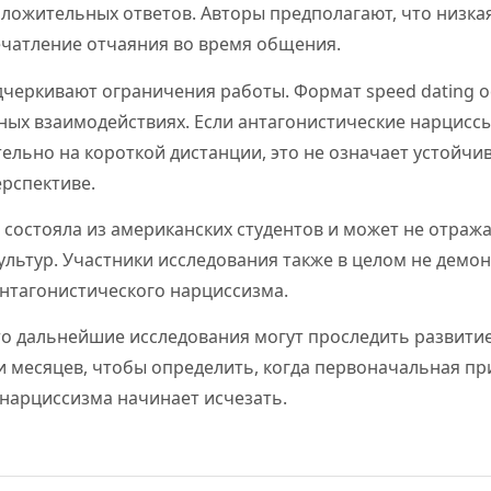
ложительных ответов. Авторы предполагают, что низка
ечатление отчаяния во время общения.
дчеркивают ограничения работы. Формат speed dating о
тных взаимодействиях. Если антагонистические нарцисс
ельно на короткой дистанции, это не означает устойчи
рспективе.
 состояла из американских студентов и может не отраж
культур. Участники исследования также в целом не дем
антагонистического нарциссизма.
то дальнейшие исследования могут проследить развити
и месяцев, чтобы определить, когда первоначальная п
нарциссизма начинает исчезать.