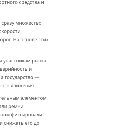
ортного средства и
ь сразу множество
скорости,
орог. На основе этих
м участникам рынка.
аварийность и
 а государство —
ного движения.
зательным элементом
тали ремни
овном фиксировали
и снижать его до