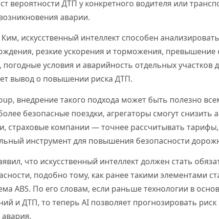
ст вероятности ДТП у конкретного водителя или трансп
возникновения аварии.
 Ким, искусственный интеллект способен анализироват
ождения, резкие ускорения и торможения, превышение 
 погодные условия и аварийность отдельных участков д
ает вывод о повышении риска ДТП.
oup, внедрение такого подхода может быть полезно все
олее безопасные поездки, агрегаторы смогут снизить 
и, страховые компании — точнее рассчитывать тарифы,
льный инструмент для повышения безопасности дорож
аявил, что искусственный интеллект должен стать обя
сности, подобно тому, как ранее такими элементами с
ема ABS. По его словам, если раньше технологии в осн
ий и ДТП, то теперь AI позволяет прогнозировать риск 
 авария.