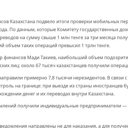
сов Казахстана подвело итоги проверки мобильных пер
да. По данным, которые Комитету государственных дох
ереводов на сумму свыше 1 млн тенге за три месяца пол
й объем таких операций превысил 1 трлн тенге.
р финансов Мади Такиев, наибольший объем подозрит
ких лиц: около 67 тысяч казахстанцев получили операци
аправили примерно 7,8 тысячи нерезидентов. В связи 
троль на границе: при выезде из страны иностранцев 
ождении денег и их переводах внутри Казахстана.
млений получили индивидуальные предприниматели — 
уведомления направлены не для наказания, а для получ