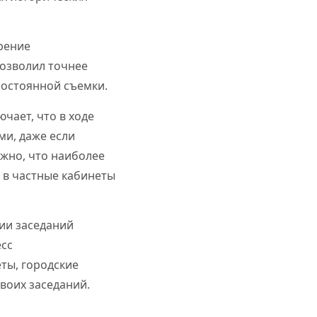
рение
позволил точнее
постоянной съемки.
чает, что в ходе
ми, даже если
жно, что наиболее
 в частные кабинеты
ции заседаний
есс
еты, городские
воих заседаний.