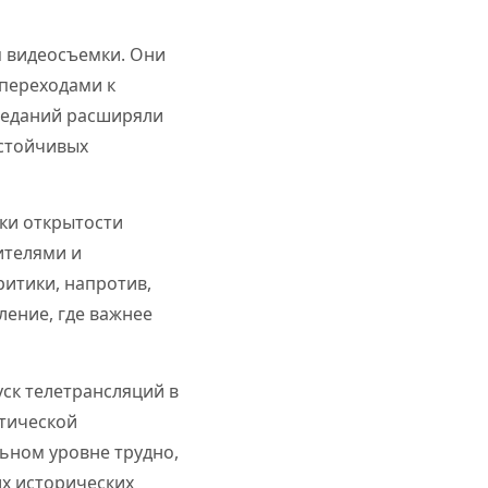
я видеосъемки. Они
 переходами к
аседаний расширяли
устойчивых
ки открытости
ителями и
итики, напротив,
ление, где важнее
ск телетрансляций в
итической
ьном уровне трудно,
их исторических