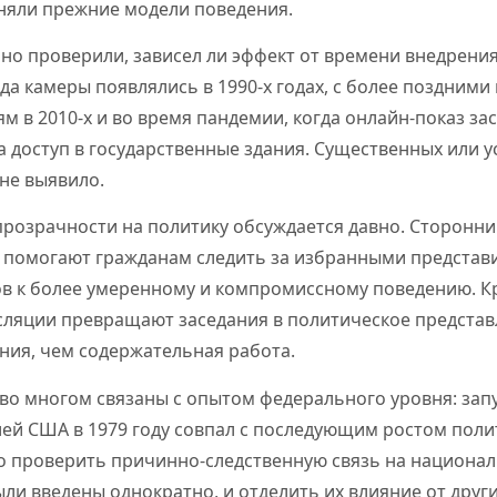
аняли прежние модели поведения.
но проверили, зависел ли эффект от времени внедрени
гда камеры появлялись в 1990-х годах, с более поздними
м в 2010-х и во время пандемии, когда онлайн-показ з
а доступ в государственные здания. Существенных или 
не выявило.
прозрачности на политику обсуждается давно. Сторонни
ы помогают гражданам следить за избранными представ
в к более умеренному и компромиссному поведению. Кр
сляции превращают заседания в политическое представ
ния, чем содержательная работа.
во многом связаны с опытом федерального уровня: запу
лей США в 1979 году совпал с последующим ростом пол
о проверить причинно-следственную связь на национал
ли введены однократно, и отделить их влияние от друг