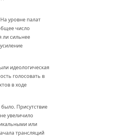
На уровне палат
общее число
я ли сильнее
 усиление
были идеологическая
ость голосовать в
тов в ходе
 было. Присутствие
 не увеличило
дикальными или
начала трансляций