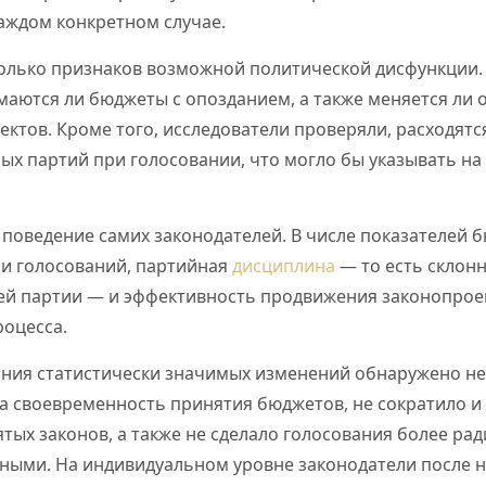
аждом конкретном случае.
колько признаков возможной политической дисфункции. 
маются ли бюджеты с опозданием, а также меняется ли 
ктов. Кроме того, исследователи проверяли, расходятс
ых партий при голосовании, что могло бы указывать на
поведение самих законодателей. В числе показателей 
ии голосований, партийная
дисциплина
— то есть склонн
ией партии — и эффективность продвижения законопроек
роцесса.
ания статистически значимых изменений обнаружено не
а своевременность принятия бюджетов, не сократило и
тых законов, а также не сделало голосования более ра
йными. На индивидуальном уровне законодатели после 