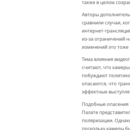
также в целом сохр
Авторы дополнитель
сравнили случаи, ко
интернет-трансляция
из-за ограничений н
изменений это тоже 
Тема влияния видео
считают, что камер
побуждают политико
опасаются, что тран
эффектные выступле
Подобные опасения 
Палате представите
поляризации. Однак
поскольку камеры бы