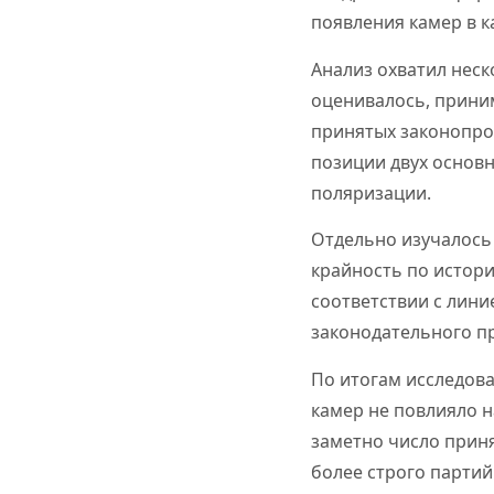
появления камер в к
Анализ охватил нес
оценивалось, прини
принятых законопрое
позиции двух основн
поляризации.
Отдельно изучалось 
крайность по истор
соответствии с лин
законодательного п
По итогам исследов
камер не повлияло н
заметно число приня
более строго парти