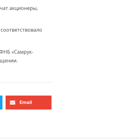
учат акционеры,
 соответствовало
 ФНБ «Самрук-
ащении.
Email