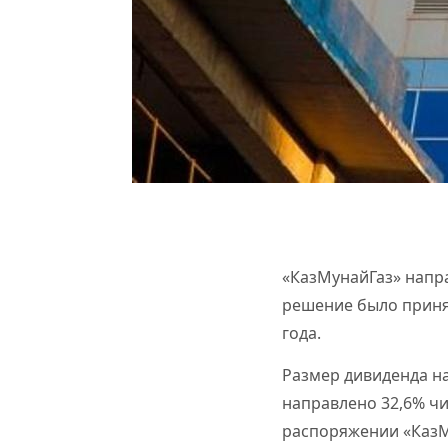
«КазМунайГаз» напра
решение было приня
года.
Размер дивиденда на
направлено 32,6% чи
распоряжении «КазМ