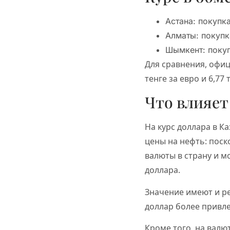
Астана: покупк
Алматы: покупк
Шымкент: покуп
Для сравнения, офиц
тенге за евро и 6,77 
Что влияет
На курс доллара в К
цены на нефть: поск
валюты в страну и м
доллара.
Значение имеют и р
доллар более привле
Кроме того, на вал