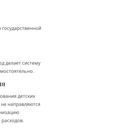
ю государственной
од делает систему
амостоятельно.
ия
рования детских
а не направляются
анизацию
 расходов.