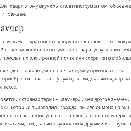
 Благодаря этому ваучеры стали инструментом, объед
 и граждан.
ваучер
ого
voucher
— «расписка», «поручительство») — это доку
 право человека на получение товара, услуги или скид
, прислан по электронной почте или сохранен в мобил
еняет деньги либо уменьшает их сумму при оплате. Напр
т приобрести товар на эту сумму, а скидочный ваучер н
а кассе.
тсоветских странах термин «ваучер» имел другое значени
еки, которые выдавались гражданам для обмена на акц
енно это значение ушло в прошлое, а слово «ваучер» з
фикатами, скидочными купонами и другими инструмен