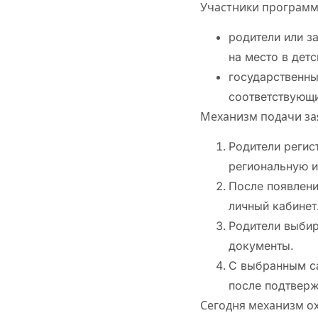
Участники программ
родители или з
на место в детс
государственны
соответствующи
Механизм подачи за
Родители регис
региональную 
После появлени
личный кабинет
Родители выбир
документы.
С выбранным са
после подтвер
Сегодня механизм ох