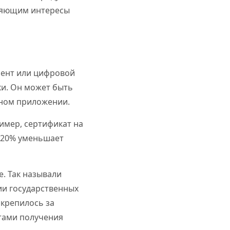
иняющим интересы
мент или цифровой
ки. Он может быть
ьном приложении.
имер, сертификат на
а 20% уменьшает
е. Так называли
ии государственных
акрепилось за
тами получения