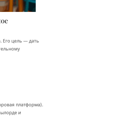
ное
. Его цель — дать
тельному
фровая платформа).
зылорде и