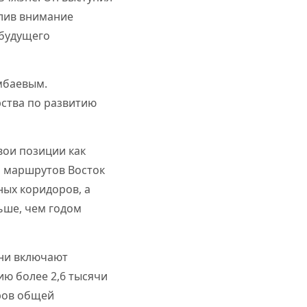
елив внимание
 будущего
умбаевым.
рства по развитию
вои позиции как
и маршрутов Восток
ных коридоров, а
льше, чем годом
Они включают
ю более 2,6 тысячи
ров общей