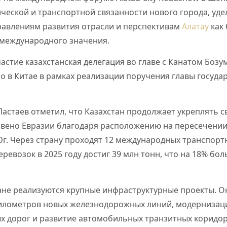
ической и транспортной связанности нового города, уд
равлениям развития отрасли и перспективам
Алатау
как
 международного значения.
астие казахстанская делегация во главе с Канатом Боз
 в Китае в рамках реализации поручения главы госуда
Ластаев отметил, что Казахстан продолжает укреплять с
звено Евразии благодаря расположению на пересечени
г. Через страну проходят 12 международных транспорт
ревозок в 2025 году достиг 39 млн тонн, что на 18% бо
ране реализуются крупные инфраструктурные проекты. 
километров новых железнодорожных линий, модернизаци
х дорог и развитие автомобильных транзитных коридо