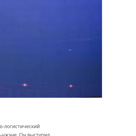
но-логистический
ньчжэне. Он выступил