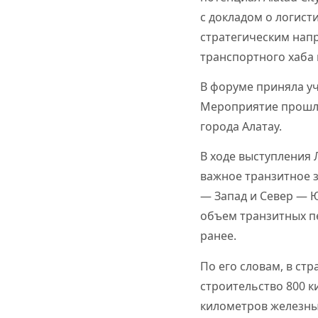
с докладом о логист
стратегическим нап
транспортного хаба
В форуме приняла уч
Мероприятие прошло
города Алатау.
В ходе выступления 
важное транзитное 
— Запад и Север — Ю
объем транзитных пе
ранее.
По его словам, в ст
строительство 800 
километров железны