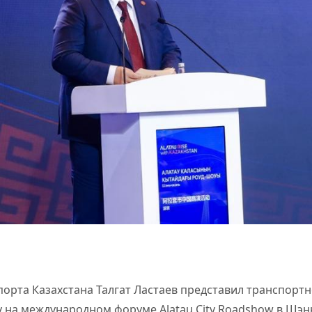
орта Казахстана Талгат Ластаев представил транспорт
ty на международном форуме Alatau City Roadshow в Шэ