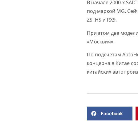
В начале 2000-х SAI
под маркой MG. Сей
ZS, HS и RX9.
При этом две модел
«Москвич».
По подсчётам AutoH
концерна в Китае со
китайских автопрои
Facebook