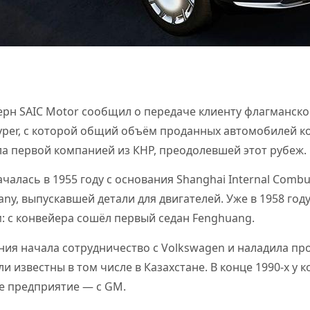
ерн SAIC Motor сообщил о передаче клиенту флагманско
yper, с которой общий объём проданных автомобилей к
ла первой компанией из КНР, преодолевшей этот рубеж.
алась в 1955 году с основания Shanghai Internal Combus
ny, выпускавшей детали для двигателей. Уже в 1958 год
: с конвейера сошёл первый седан Fenghuang.
ания начала сотрудничество с Volkswagen и наладила пр
ли известны в том числе в Казахстане. В конце 1990-х у
е предприятие — с GM.