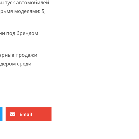
а выпуск автомобилей
рьмя моделями: 5,
сии под брендом
марные продажи
идером среди
Email