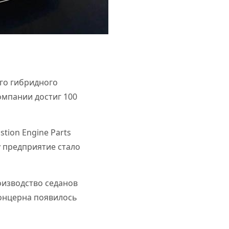
го гибридного
омпании достиг 100
tion Engine Parts
у предприятие стало
оизводство седанов
 концерна появилось