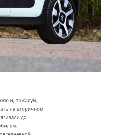
опе и, пожалуй,
вать на вторичном
тягивали до
обилем:
повседневной