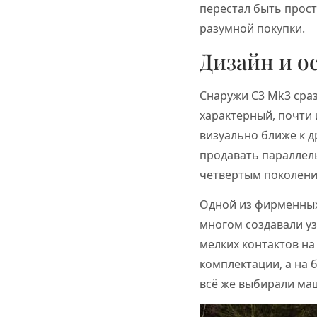
перестал быть прост
разумной покупки.
Дизайн и о
Снаружи C3 Mk3 сраз
характерный, почти 
визуально ближе к д
продавать параллель
четвертым поколение
Одной из фирменных
многом создавали у
мелких контактов на
комплектации, а на 
всё же выбирали маш