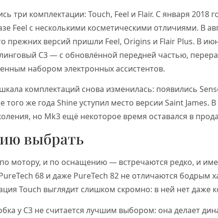
сь три комплектации: Touch, Feel и Flair. С января 2018 
азе Feel с несколькими косметическими отличиями. В ав
 прежних версий пришли Feel, Origins и Flair Plus. В ию
линговый C3 — с обновлённой передней частью, пере
енным набором электронных ассистентов.
шкала комплектаций снова изменилась: появились Sense, 
бре того же года Shine уступил место версии Saint James. 
оления, но Mk3 ещё некоторое время оставался в продаж
сию выбрать
по мотору, и по оснащению — встречаются редко, и им
PureTech 68 и даже PureTech 82 не отличаются бодрым х
ция Touch выглядит слишком скромно: в ней нет даже 
бка у C3 не считается лучшим выбором: она делает дин