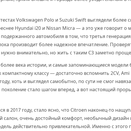
 тестах Volkswagen Polo и Suzuki Swift выглядели более
еснее Hyundai i20 и Nissan Micra — а это уже говорит о
 подержанного автомобиля в том, что третья генерация,
пока производит более надежное впечатление. Проверя
 нужно внимательно, но жить с таким C3 заметно проще
и более века истории, и самые запоминающиеся модели 
 компактному классу — достаточно вспомнить 2CV, Ami и
году, хоть и выглядел самобытно, по сути не смог навя
 поколение стало шагом вперед, а вот настоящий проры
ся в 2017 году, стало ясно, что Citroen наконец-то нащ
й салон, очень достойный комфорт, необычный дизайн
дель действительно привлекательной. Именно с этого 