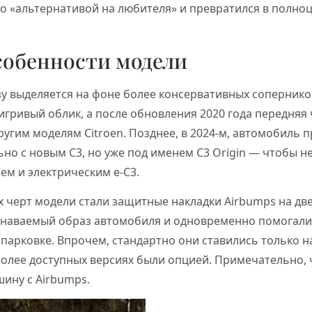
о «альтернативой на любителя» и превратился в полно
собенности модели
у выделяется на фоне более консервативных соперников
игривый облик, а после обновления 2020 года передняя 
ругим моделям Citroen. Позднее, в 2024-м, автомобиль
но с новым C3, но уже под именем C3 Origin — чтобы не
м и электрическим e-C3.
 черт модели стали защитные накладки Airbumps на две
знаваемый образ автомобиля и одновременно помогали 
 парковке. Впрочем, стандартно они ставились только н
более доступных версиях были опцией. Примечательно, 
ину с Airbumps.