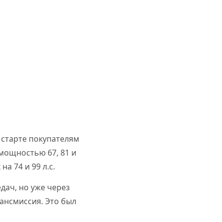
а старте покупателям
мощностью 67, 81 и
а 74 и 99 л.с.
дач, но уже через
рансмиссия. Это был