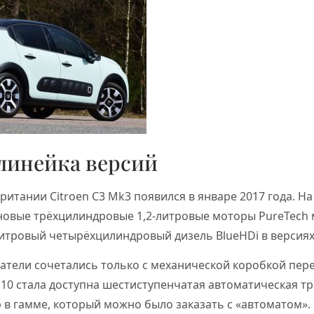
линейка версий
ритании Citroen C3 Mk3 появился в январе 2017 года. Н
новые трёхцилиндровые 1,2-литровые моторы PureTech 
6-литровый четырёхцилиндровый дизель BlueHDi в версиях н
атели сочетались только с механической коробкой пере
110 стала доступна шестиступенчатая автоматическая т
в гамме, который можно было заказать с «автоматом».