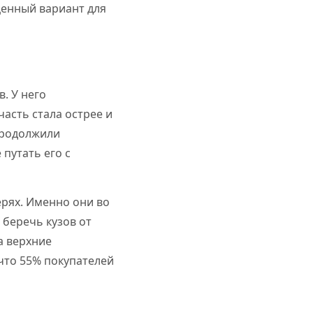
ценный вариант для
. У него
часть стала острее и
 продолжили
 путать его с
рях. Именно они во
беречь кузов от
а верхние
что 55% покупателей