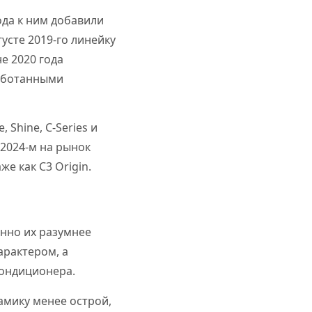
года к ним добавили
густе 2019-го линейку
не 2020 года
работанными
Shine, C-Series и
В 2024-м на рынок
е как C3 Origin.
енно их разумнее
арактером, а
кондиционера.
амику менее острой,