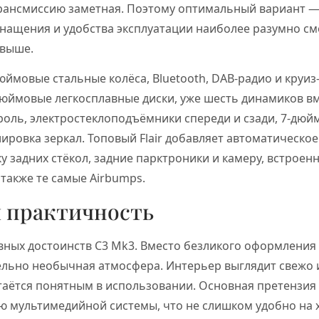
трансмиссию заметная. Поэтому оптимальный вариант —
нащения и удобства эксплуатации наиболее разумно см
 выше.
юймовые стальные колёса, Bluetooth, DAB-радио и круиз
дюймовые легкосплавные диски, уже шесть динамиков вм
троль, электростеклоподъёмники спереди и сзади, 7-дю
лировка зеркал. Топовый Flair добавляет автоматическое
у задних стёкол, задние парктроники и камеру, встроен
 также те самые Airbumps.
и практичность
вных достоинств C3 Mk3. Вместо безликого оформления
ельно необычная атмосфера. Интерьер выглядит свежо и
стаётся понятным в использовании. Основная претензия
ю мультимедийной системы, что не слишком удобно на х