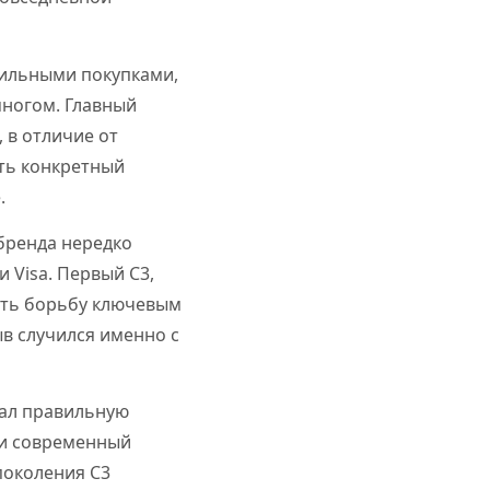
 сильными покупками,
 многом. Главный
 в отличие от
ть конкретный
.
бренда нередко
 Visa. Первый C3,
зать борьбу ключевым
в случился именно с
упал правильную
 и современный
поколения C3