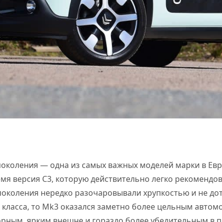
 поколения — одна из самых важных моделей марки в Евр
емя версия C3, которую действительно легко рекомендо
поколения нередко разочаровывали хрупкостью и не до
класса, то Mk3 оказался заметно более цельным автом
рным, ярким внешне и гораздо более убедительным в 