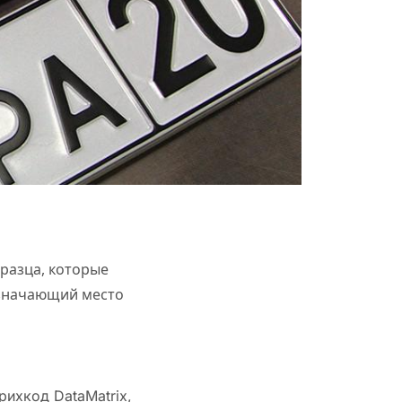
разца, которые
означающий место
рихкод DataMatrix,