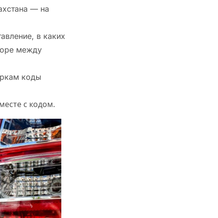
ахстана — на
авление, в каких
боре между
аркам коды
месте с кодом.