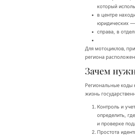
который исполь
в центре наход
юридических — 
справа, в отде
Для мотоциклов, при
региона расположен 
Зачем нужн
Региональные коды 
жизнь государствен
Контроль и уче
определить, гд
и проверке под
Простота идент