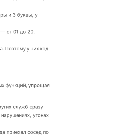
ры и 3 буквы, у
— от 01 до 20.
. Поэтому у них код
в
ых функций, упрощая
ругих служб сразу
 нарушениях, угонах
да приехал сосед по