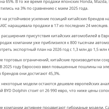
а 65%. В то же время продажи японских Honda, Mazda, Mi
атились на 3% по сравнению с маем 2025 года.
т на устойчивое усиление позиций китайских брендов н
 SAIC наращивала продажи в 17 из последних 24 месяцев.
расширения присутствия китайских автомобилей в Евро
продаж компании уже приблизился к 800 тысячам автомо
треть экспортный план на 2026 год с 1,3 млн до 1,5 млн
ие торговых ограничений, китайские производители со
 В 2025 году Евросоюз ввел повышенные пошлины на эл
х брендов они достигают 45,3%.
х некоторые модели остаются дешевле европейских анал
 BYD Dolphin стоит от 26 990 евро, что ниже цены сопо
кие компании активнее продвигают гибридные модели.