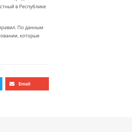
естный в Республике
правил. По данным
ровании, которые
Email