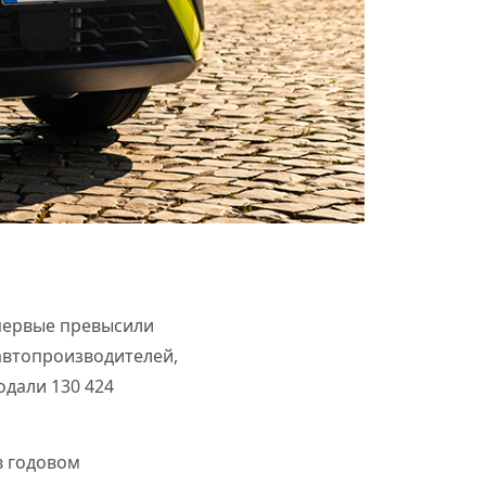
впервые превысили
автопроизводителей,
одали 130 424
в годовом