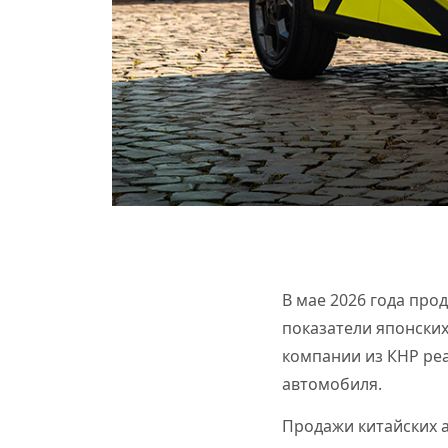
В мае 2026 года про
показатели японски
компании из КНР реа
автомобиля.
Продажи китайских а