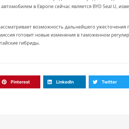
автомобилем в Европе сейчас является BYD Seal U, изв
рассматривает возможность дальнейшего ужесточения 
омиссия готовит новые изменения в таможенном регули
итайские гибриды.
Pinterest
LinkedIn
Twitter