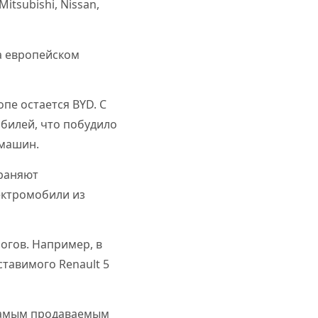
tsubishi, Nissan,
а европейском
пе остается BYD. С
билей, что побудило
 машин.
храняют
ектромобили из
огов. Например, в
ставимого Renault 5
 Самым продаваемым