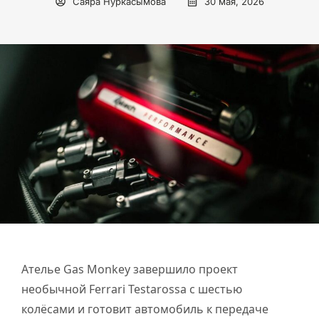
Саяра Нуркасымова
30 мая, 2026
Ателье Gas Monkey завершило проект
необычной Ferrari Testarossa с шестью
колёсами и готовит автомобиль к передаче