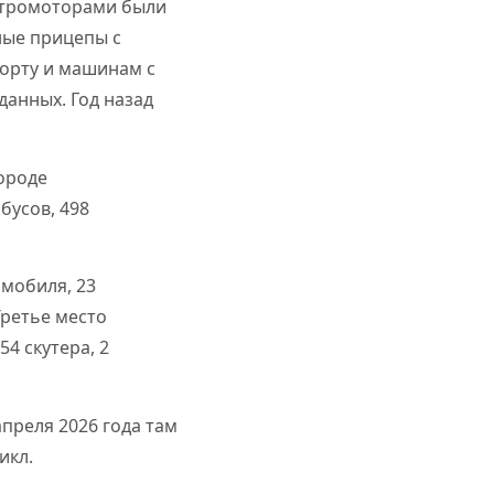
ектромоторами были
ные прицепы с
порту и машинам с
данных. Год назад
ороде
бусов, 498
омобиля, 23
Третье место
4 скутера, 2
преля 2026 года там
икл.