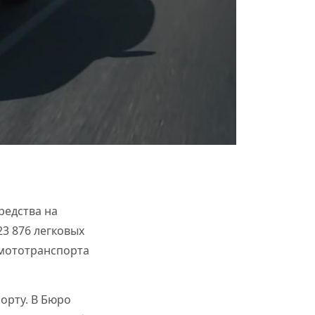
редства на
23 876 легковых
 мототранспорта
орту. В Бюро