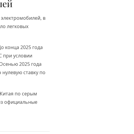
лей
6 электромобилей, в
сло легковых
о конца 2025 года
С при условии
 Осенью 2025 года
о нулевую ставку по
 Китая по серым
ез официальные