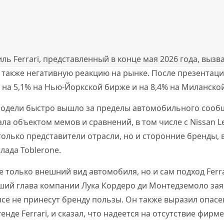
ь Ferrari, представленный в конце мая 2026 года, вызв
а также негативную реакцию на рынке. После презентац
на 5,1% на Нью-Йоркской бирже и на 8,4% на Миланской
одели быстро вышло за пределы автомобильного сообщ
ала объектом мемов и сравнений, в том числе с Nissan L
олько представители отрасли, но и сторонние бренды,
ада Toblerone.
е только внешний вид автомобиля, но и сам подход Ferra
ий глава компании Лука Кордеро ди Монтедземоло заяв
ce не принесут бренду пользы. Он также выразил опасе
нде Ferrari, и сказал, что надеется на отсутствие фирм