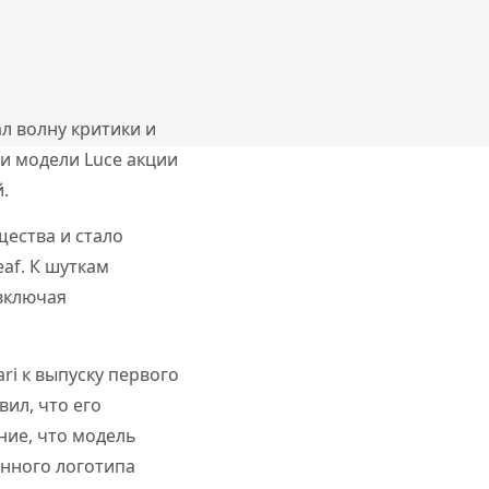
ал волну критики и
ии модели Luce акции
.
ества и стало
eaf. К шуткам
 включая
ri к выпуску первого
ил, что его
ние, что модель
енного логотипа