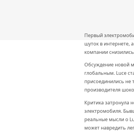
Первый электромобил
шуток в интернете, 
компании снизились 
Обсуждение новой м
глобальным. Luce ст
присоединились не т
производителя шокол
Критика затронула н
электромобиля. Бывш
реальные мысли о Lu
может навредить леге