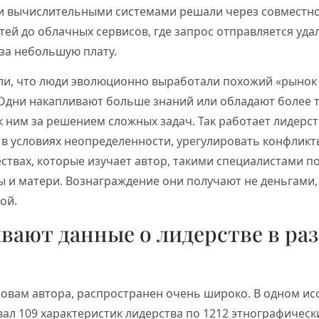
и вычислительными системами решали через совместн
тей до облачных сервисов, где запрос отправляется уд
за небольшую плату.
и, что люди эволюционно выработали похожий «рынок
Одни накапливают больше знаний или обладают более 
 ним за решением сложных задач. Так работает лидерст
в условиях неопределенности, урегулировать конфликт
ствах, которые изучает автор, такими специалистами п
 и матери. Вознаграждение они получают не деньгами,
ой.
вают данные о лидерстве в ра
ловам автора, распространен очень широко. В одном ис
ал 109 характеристик лидерства по 1212 этнографическ