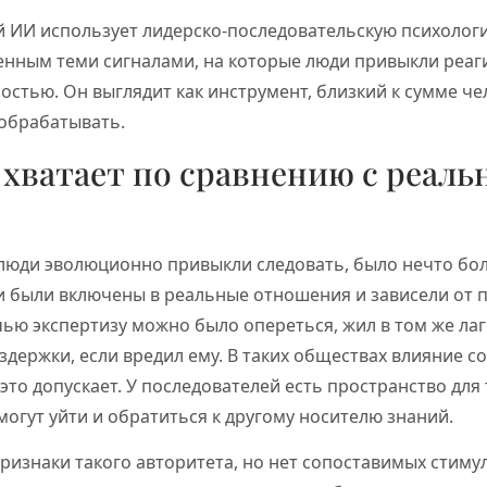
й ИИ использует лидерско-последовательскую психолог
енным теми сигналами, на которые люди привыкли реаг
остью. Он выглядит как инструмент, близкий к сумме че
 обрабатывать.
 хватает по сравнению с реал
м люди эволюционно привыкли следовать, было нечто бо
и были включены в реальные отношения и зависели от п
чью экспертизу можно было опереться, жил в том же лаг
издержки, если вредил ему. В таких обществах влияние с
 это допускает. У последователей есть пространство для 
огут уйти и обратиться к другому носителю знаний.
ризнаки такого авторитета, но нет сопоставимых стимул