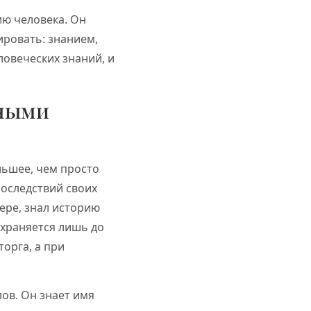
ию человека. Он
ировать: знанием,
ловеческих знаний, и
ьными
льшее, чем просто
оследствий своих
ере, знал историю
охраняется лишь до
торга, а при
ов. Он знает имя