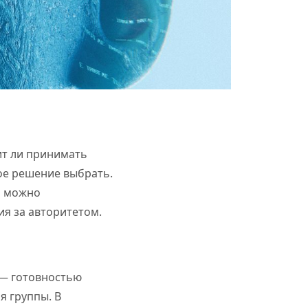
ит ли принимать
кое решение выбрать.
И можно
ия за авторитетом.
 — готовностью
я группы. В