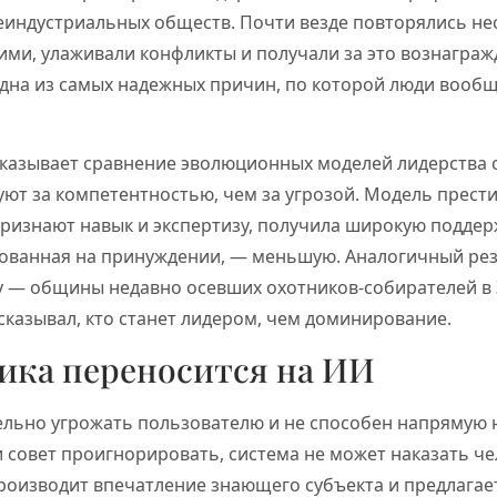
индустриальных обществ. Почти везде повторялись нес
ми, улаживали конфликты и получали за это вознагра
дна из самых надежных причин, по которой люди вообщ
оказывает сравнение эволюционных моделей лидерства 
ют за компетентностью, чем за угрозой. Модель прест
ризнают навык и экспертизу, получила широкую поддер
ованная на принуждении, — меньшую. Аналогичный рез
у — общины недавно осевших охотников-собирателей в
казывал, кто станет лидером, чем доминирование.
гика переносится на ИИ
ельно угрожать пользователю и не способен напрямую н
 совет проигнорировать, система не может наказать че
производит впечатление знающего субъекта и предлагае