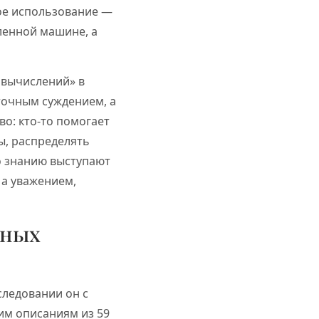
ое использование —
аленной машине, а
 вычислений» в
точным суждением, а
во: кто-то помогает
ы, распределять
о знанию выступают
 а уважением,
зных
следовании он с
им описаниям из 59