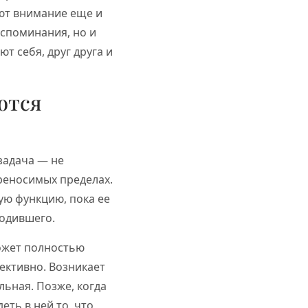
ют внимание еще и
оспоминания, но и
 себя, друг друга и
ются
задача — не
реносимых пределах.
ую функцию, пока ее
одившего.
может полностью
лективно. Возникает
льная. Позже, когда
еть в ней то, что