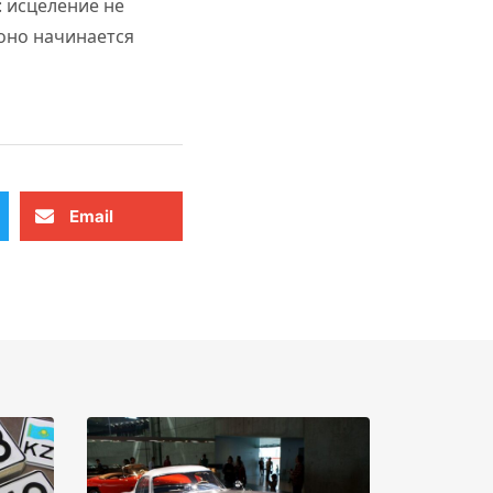
: исцеление не
 оно начинается
Email