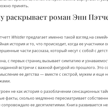
можно принять.
му раскрывает роман Энн Пэтч
этчетт
Whistler
предлагает именно такой взгляд на семей
ная история и то, что происходит, когда ее участники 
ршенные части рассказа, который несут с собой с детст
фна, с первых страниц вызывает симпатию и узнаваемос
жиданной встречи с важной фигурой из прошлого. Это с
ысление ее детства — вместе с сестрой, мужем и еще 
жами.
роен не как история о разоблачении сенсационных тайн
ые факты, сколько медленно пересматривает собствен
 сопровождало ее десятилетиями. Книга развивается не