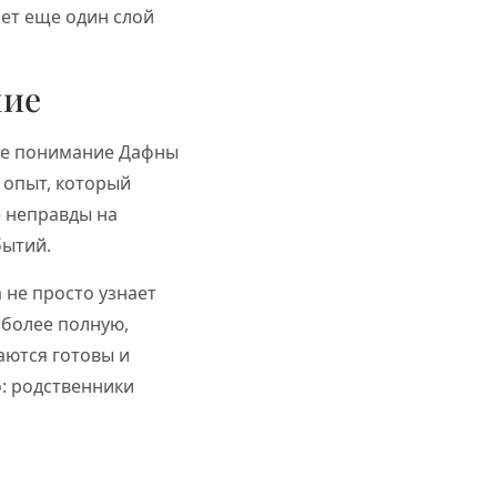
ает еще один слой
ние
кое понимание Дафны
 опыт, который
е неправды на
бытий.
 не просто узнает
 более полную,
аются готовы и
о: родственники