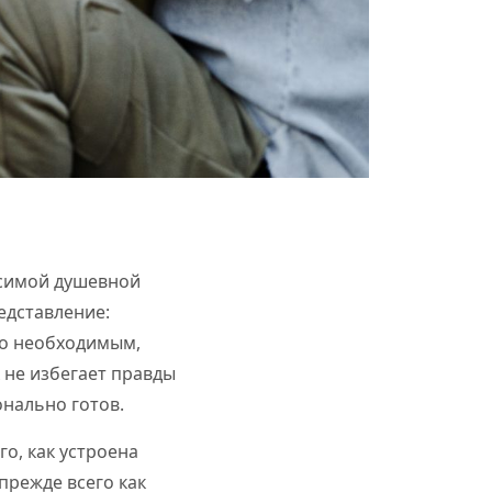
осимой душевной
едставление:
но необходимым,
 не избегает правды
онально готов.
го, как устроена
прежде всего как