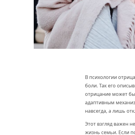
В психологии отриц
боли. Так его описы
отрицание может бы
адаптивным механизм
навсегда, а лишь от
Этот взгляд важен н
жизнь семьи. Если п