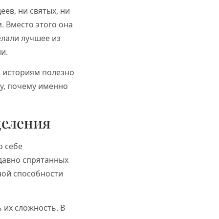
еев, ни святых, ни
. Вместо этого она
елали лучшее из
и.
м историям полезно
му, почему именно
целения
о себе
 давно спрятанных
ной способности
 их сложность. В