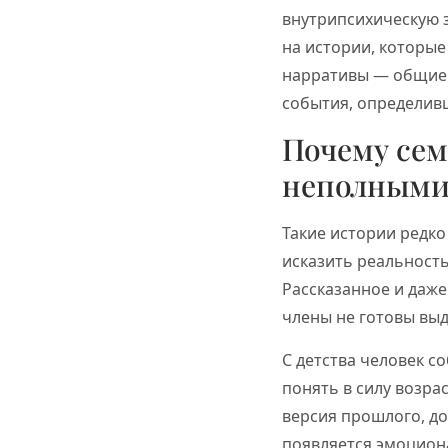
внутрипсихическую 
на истории, которые
нарративы — общие 
события, определив
Почему сем
неполным
Такие истории редко
исказить реальность
Рассказанное и даж
члены не готовы вы
С детства человек 
понять в силу возра
версия прошлого, до
появляется эмоциона