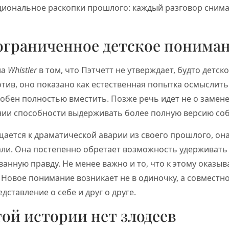
оциональное раскопки прошлого: каждый разговор сним
 ограниченное детское понима
ла
Whistler
в том, что Пэтчетт не утверждает, будто детс
ив, оно показано как естественная попытка осмыслить
обен полностью вместить. Позже речь идет не о замен
ении способности выдерживать более полную версию со
ается к драматической аварии из своего прошлого, она
вали. Она постепенно обретает возможность удерживать
анную правду. Не менее важно и то, что к этому оказыв
 Новое понимание возникает не в одиночку, а совместн
дставление о себе и друг о друге.
той истории нет злодеев