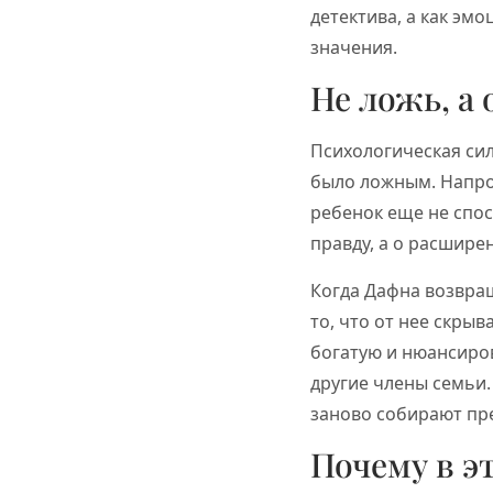
детектива, а как эм
значения.
Не ложь, а
Психологическая си
было ложным. Напрот
ребенок еще не спос
правду, а о расшир
Когда Дафна возвращ
то, что от нее скры
богатую и нюансиров
другие члены семьи.
заново собирают пре
Почему в э