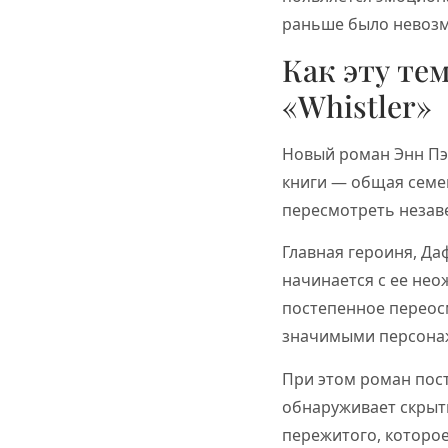
раньше было невоз
Как эту те
«Whistler»
Новый роман Энн П
книги — общая семей
пересмотреть незаве
Главная героиня, Да
начинается с ее нео
постепенное переосм
значимыми персона
При этом роман пост
обнаруживает скрыт
пережитого, которое