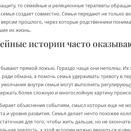
защиту, то семейные и реляционные терапевты обраща
 семья создает совместно. Семьи передают не только в
версии прошлого, через которые родственники понимают
шие их жизнь.
ейные истории часто оказыва
и
 бывают прямой ложью. Гораздо чаще они неполны. Их 
 ради обмана, а помочь семье удерживать тревогу в пе
е умолчания внутри семьи могут выполнять регулирующ
держать более сложную и многослойную картину происх
собирает объяснения событиям, смысл которых еще не 
ста и уровня развития. Семья делает нечто похожее кол
статочная для того, чтобы жить дальше, но не окончате
льная зрелость, к этой истории можно вернуться и увид