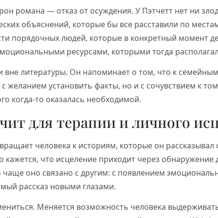
рон романа — отказ от осуждения. У Пэтчетт нет ни злод
ских объяснений, которые бы все расставили по местам
сти порядочных людей, которые в конкретный момент д
эмоциональными ресурсами, которыми тогда располагал
и вне литературы. Он напоминает о том, что к семейны
 с желанием установить факты, но и с сочувствием к то
го когда-то оказалась необходимой.
ачит для терапии и личного ис
вращает человека к историям, которые он рассказывал 
о кажется, что исцеление приходит через обнаружение
о чаще оно связано с другим: с появлением эмоциональ
омый рассказ новыми глазами.
мениться. Меняется возможность человека выдерживать