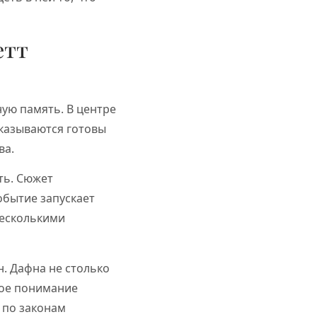
етт
ную память. В центре
оказываются готовы
ва.
ть. Сюжет
обытие запускает
несколькими
. Дафна не столько
ное понимание
 по законам