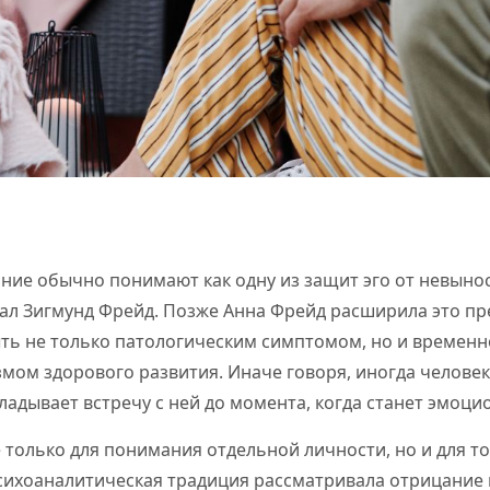
ание обычно понимают как одну из защит эго от невын
вал Зигмунд Фрейд. Позже Анна Фрейд расширила это пр
ть не только патологическим симптомом, но и времен
ом здорового развития. Иначе говоря, иногда человек
кладывает встречу с ней до момента, когда станет эмоци
е только для понимания отдельной личности, но и для то
сихоаналитическая традиция рассматривала отрицание 